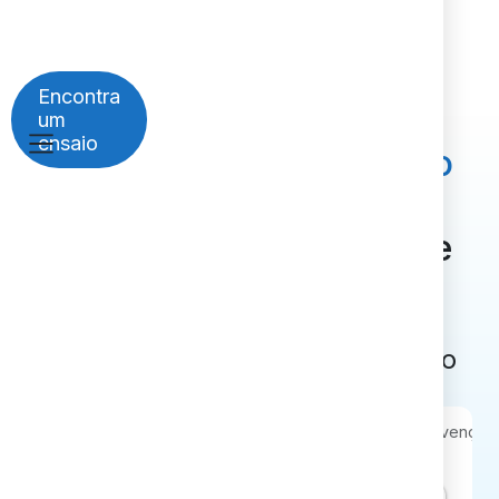
Encontra
um
ensaio
Ligue os seus doentes ao
ensaio clínico correto
e
encaminhe-os facilmente
para qualquer hospital
Encontra um ensaio clínico para o
teu doente
Patologia
Biomarcador
Intervenção