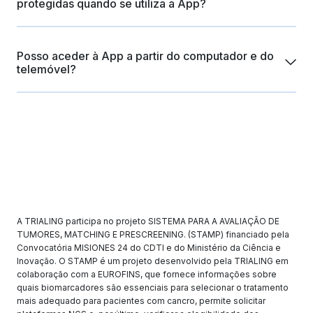
clínicos para que possaa encontrar facilmente os mais
protegidas quando se utiliza a App?
relevantes e fornece o apoio de que necessita para
identificar as melhores opções para os teus doentes.
Na Trialing, a proteção de dados é a nossa principal
prioridade. Cumprimos totalmente os regulamentos do
Posso aceder à App a partir do computador e do
RGPD e seguimos os mais elevados padrões de
telemóvel?
segurança do setor.
Sim! A Trialing oferece a mesma experiência em todas as
plataformas. Utiliza a App para aceder a informações em
viagem ou a versão para computador para pesquisas mais
detalhadas no teu local de trabalho, consoante a tua
preferência.
A TRIALING participa no projeto SISTEMA PARA A AVALIAÇÃO DE
TUMORES, MATCHING E PRESCREENING. (STAMP) financiado pela
Convocatória MISIONES 24 do CDTI e do Ministério da Ciência e
Inovação. O STAMP é um projeto desenvolvido pela TRIALING em
colaboração com a EUROFINS, que fornece informações sobre
quais biomarcadores são essenciais para selecionar o tratamento
mais adequado para pacientes com cancro, permite solicitar