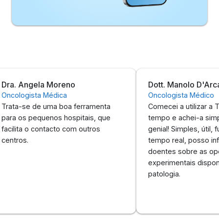
. Angela Moreno
Dott. Manolo D'Arcange
logista Médica
Oncologista Médico
a-se de uma boa ferramenta
Comecei a utilizar a Triali
 os pequenos hospitais, que
tempo e achei-a simples
lita o contacto com outros
genial! Simples, útil, funci
ros.
tempo real, posso inform
doentes sobre as opções
experimentais disponíveis
patologia.